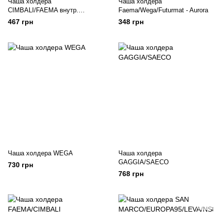
Чаша холдера
Чаша холдера
CIMBALI/FAEMA внутр.
Faema/Wega/Futurmat - Aurora
d60,5мм
467 грн
348 грн
Чаша холдера WEGA
Чаша холдера
GAGGIA/SAECO
730 грн
768 грн