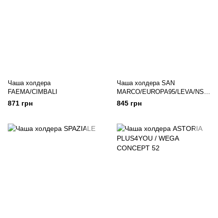
Чаша холдера
Чаша холдера SAN
FAEMA/CIMBALI
MARCO/EUROPA95/LEVA/NS8
5,95
871 грн
845 грн