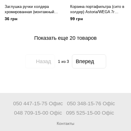
Заглушка ручки холдера
Корзина портафильтра (сито в
хромированная (монтажный
холдер) Astoria/WEGA 7г
d18мм)
d70мм H24,5мм
36 грн
99 грн
Показать еще 20 товаров
Назад
Вперед
1
из 3
050 447-15-75 Офис
050 348-15-76 Офіс
048 709-15-00 Офіс
095 525-15-00 Офіс
Контакты