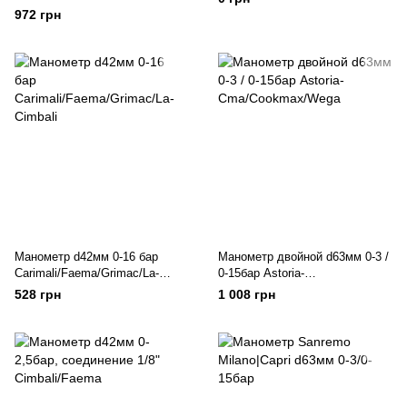
972 грн
Манометр d42мм 0-16 бар
Манометр двойной d63мм 0-3 /
Carimali/Faema/Grimac/La-
0-15бар Astoria-
Cimbali
Cma/Cookmax/Wega
528 грн
1 008 грн