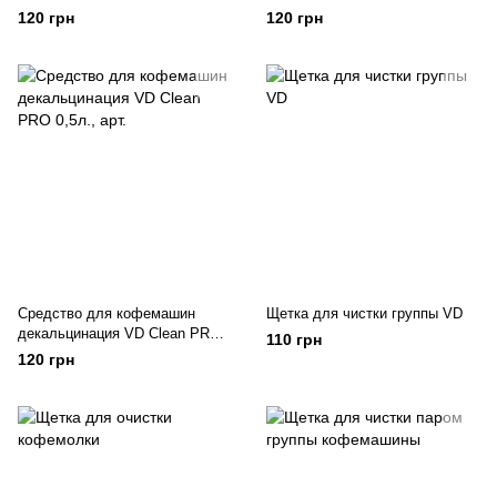
PRO 0,5л., арт. 2051
PRO 0,5л., арт.
120 грн
120 грн
Средство для кофемашин
Щетка для чистки группы VD
декальцинация VD Clean PRO
110 грн
0,5л., арт.
120 грн