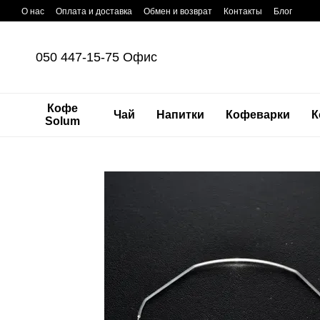
Перейти к основному контенту
О нас
Оплата и доставка
Обмен и возврат
Контакты
Блог
050 447-15-75 Офис
Кофе
Чай
Напитки
Кофеварки
К
Solum