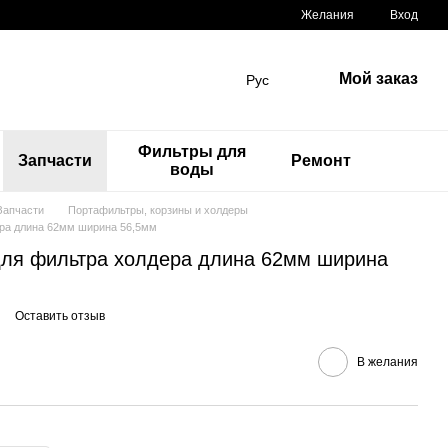
Желания
Вход
Мой заказ
Рус
Фильтры для
Запчасти
Ремонт
воды
Запчасти
Портафильтры, корзины и холдеры
ра длина 62мм ширина 56,5мм
для фильтра холдера длина 62мм ширина
Оставить отзыв
В желания