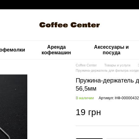
Аренда
Аксессуары и
офемолки
кофемашин
посуда
Coffee Center
Товары и услуги
Пружина-держатель для фильтра холде
Пружина-держатель 
56,5мм
В наличии
Артикул: НФ-00000432
19 грн