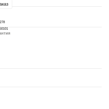
аказ
278
50101
антия