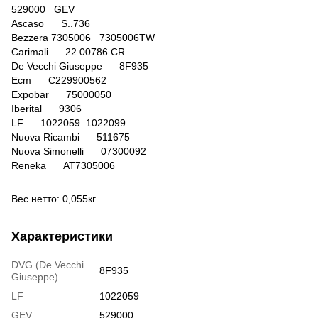
529000 GEV
Ascaso S..736
Bezzera 7305006 7305006TW
Carimali 22.00786.CR
De Vecchi Giuseppe 8F935
Ecm C229900562
Expobar 75000050
Iberital 9306
LF 1022059 1022099
Nuova Ricambi 511675
Nuova Simonelli 07300092
Reneka AT7305006
Вес нетто: 0,055кг.
Характеристики
DVG (De Vecchi
8F935
Giuseppe)
LF
1022059
GEV
529000