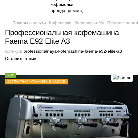
Товары и услуги
Кофеварки
Кофеварки б/у
Профессиональ
Профессиональная кофемашина
Faema E92 Elite A3
Артикул:
professionalnaya-kofemashina-faema-e92-elite-a3
Оставить отзыв
ХИТ
БЕСПЛАТНАЯ УСТАНОВКА В ОДЕССЕ