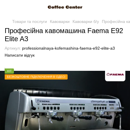
Товари та послуги
Кавоварки
Кавоварки б/у
Професійна ка
Професійна кавомашина Faema E92
Elite A3
Артикул:
professionalnaya-kofemashina-faema-e92-elite-a3
Написати відгук
ХІТ
БЕЗКОШТОВНЕ ПІДКЛЮЧЕННЯ В ОДЕСІ