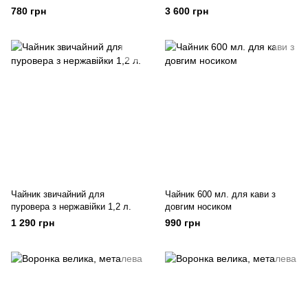
температури. Об*єм 1 л.,
780 грн
3 600 грн
потужність 1200 Вт.
Чайник звичайний для
Чайник 600 мл. для кави з
пуровера з нержавійки 1,2 л.
довгим носиком
1 290 грн
990 грн