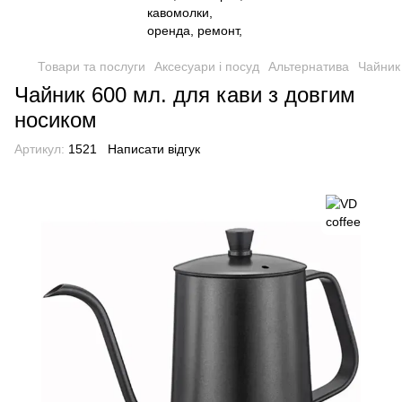
Товари та послуги
Аксесуари і посуд
Альтернатива
Чайник
Чайник 600 мл. для кави з довгим
носиком
Артикул:
1521
Написати відгук