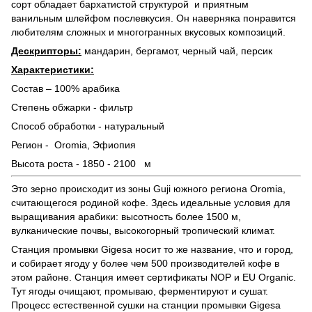
сорт обладает бархатистой структурой и приятным
ванильным шлейфом послевкусия. Он наверняка понравится
любителям сложных и многогранных вкусовых композиций.
Дескрипторы:
мандарин, бергамот, черный чай, персик
Характеристики:
Состав – 100% арабика
Степень обжарки - фильтр
Способ обработки - натуральный
Регион - Oromia, Эфиопия
Высота роста - 1850 - 2100 м
Это зерно происходит из зоны Guji южного региона Oromia,
считающегося родиной кофе. Здесь идеальные условия для
выращивания арабики: высотность более 1500 м,
вулканические почвы, высокогорный тропический климат.
Станция промывки Gigesa носит то же название, что и город,
и собирает ягоду у более чем 500 производителей кофе в
этом районе. Станция имеет сертификаты NOP и EU Organic.
Тут ягоды очищают, промываю, ферментируют и сушат.
Процесс естественной сушки на станции промывки Gigesa