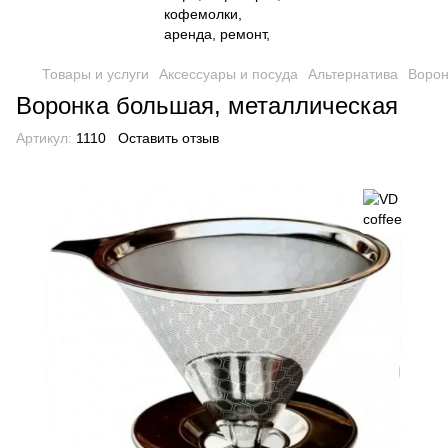
Товары и услуги
Аксессуары и посуда
Альтернатива
Ворон
Воронка большая, металлическая
Артикул:
1110
Оставить отзыв