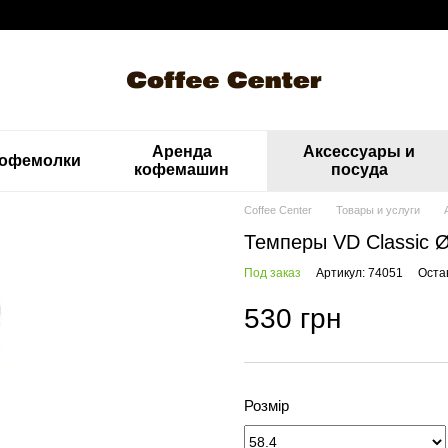
Аренда
Аксессуары и
офемолки
кофемашин
посуда
Coffee Center
Товары и услуги
Темперы VD Classic 
Под заказ
Артикул: 74051
Оста
530 грн
Розмір