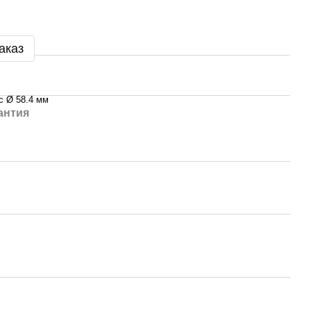
аказ
c Ø 58.4 мм
антия