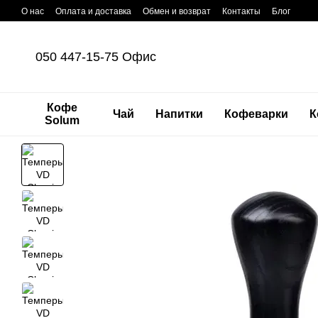
Перейти к основному контенту
О нас
Оплата и доставка
Обмен и возврат
Контакты
Блог
050 447-15-75 Офис
Кофе
Чай
Напитки
Кофеварки
К
Solum