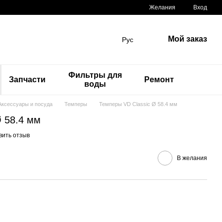
Желания
Вход
Мой заказ
Рус
Фильтры для
Запчасти
Ремонт
воды
Аксессуары и посуда
Темперы
Темперы VD Classic Ø 58.4 мм
Ø 58.4 мм
вить отзыв
В желания