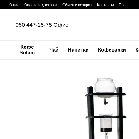
Перейти к основному контенту
О нас
Оплата и доставка
Обмен и возврат
Контакты
Блог
050 447-15-75 Офис
Кофе
Чай
Напитки
Кофеварки
К
Solum