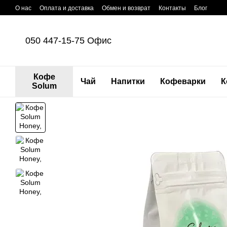
Перейти к основному контенту
О нас
Оплата и доставка
Обмен и возврат
Контакты
Блог
050 447-15-75 Офис
Кофе
Чай
Напитки
Кофеварки
К
Solum