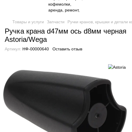
Товары и услуги
Запчасти
Ручки кранов, крышки и детали
Ручка крана d47мм ось d8мм черная
Astoria/Wega
Артикул:
НФ-00000640
Оставить отзыв