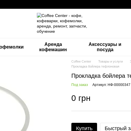
Аренда
Аксессуары и
офемолки
кофемашин
посуда
Coffee Center
Товары и услуги
Прокладка бойлера тефлоновая
Прокладка бойлера 
Под заказ
Артикул: НФ-00000347
0 грн
Купить
Быстрый з