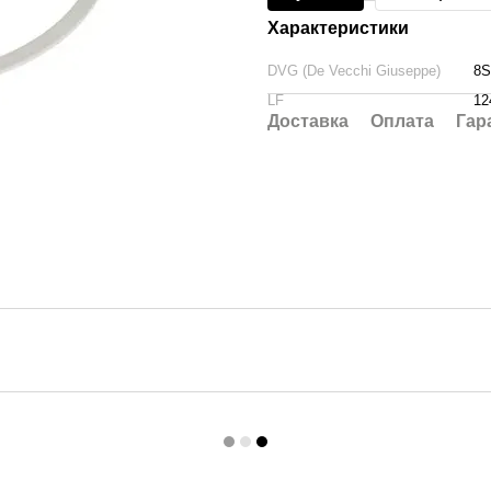
Характеристики
DVG (De Vecchi Giuseppe)
8S
LF
12
Доставка
Оплата
Гар