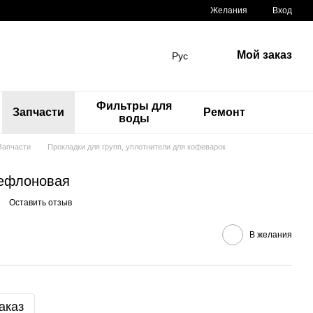
Желания
Вход
Мой заказ
Рус
Фильтры для
Запчасти
Ремонт
воды
Запчасти
Прокладки для групп, уплотнители для кофеварок
тефлоновая
Оставить отзыв
В желания
аказ