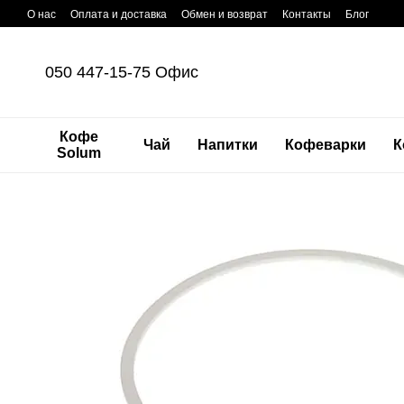
Перейти к основному контенту
О нас
Оплата и доставка
Обмен и возврат
Контакты
Блог
050 447-15-75 Офис
Кофе
Чай
Напитки
Кофеварки
К
Solum