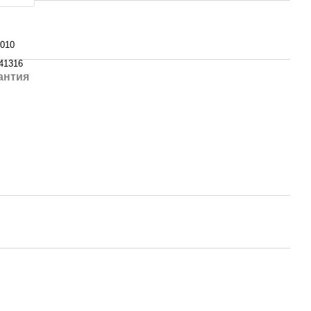
010
41316
антия