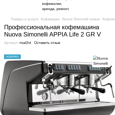
Товары и услуги
Кофеварки
Nuova Simonelli новые
Кофема
Профессиональная кофемашина
Nuova Simonelli APPIA Life 2 GR V
Артикул:
nsal2vt
Оставить отзыв
НОВИНКА