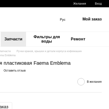
Желания
Вход
Мой заказ
Рус
Фильтры для
Запчасти
Ремонт
воды
Запчасти
Ручки кранов, крышки и детали корпуса кофемашин
ema Emblema
ая пластиковая Faema Emblema
Оставить отзыв
В желания
аказ