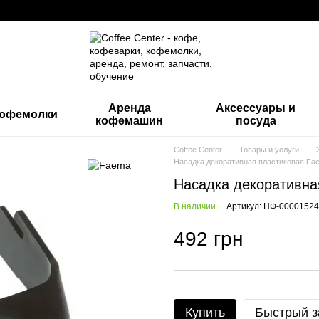
Аренда
Аксессуары и
офемолки
кофемашин
посуда
Coffee Center
Товары и услуги
Насадка декоративная пластиковая Fa
Насадка декоративн
В наличии
Артикул: НФ-00001524
492 грн
Купить
Быстрый з