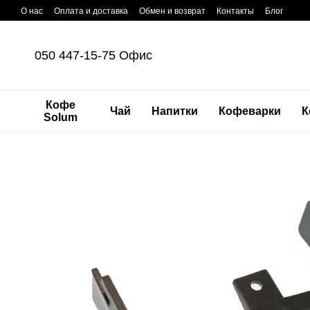
Перейти к основному контенту
О нас
Оплата и доставка
Обмен и возврат
Контакты
Блог
050 447-15-75 Офис
Кофе
Чай
Напитки
Кофеварки
К
Solum