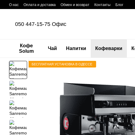
Перейти к основному контенту
О нас
Оплата и доставка
Обмен и возврат
Контакты
Блог
050 447-15-75 Офис
Кофе
Чай
Напитки
Кофеварки
К
Solum
БЕСПЛАТНАЯ УСТАНОВКА В ОДЕССЕ