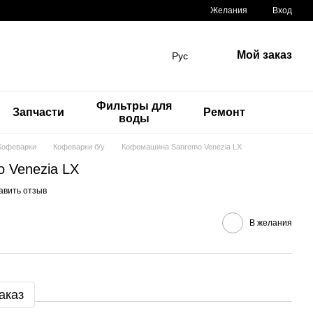
Желания
Вход
Мой заказ
Рус
Фильтры для
Запчасти
Ремонт
воды
Кофеварки
Кофеварки б/у
Кофемашина Sanremo Venezia LX
 Venezia LX
авить отзыв
В желания
аказ