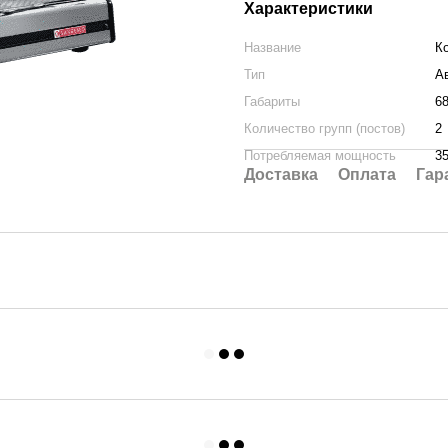
Характеристики
Название
К
Тип
А
Габариты
6
Количество групп (постов)
2
Потребляемая мощность
3
Доставка
Оплата
Гар