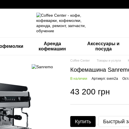
Аренда
Аксессуары и
офемолки
кофемашин
посуда
Coffee Center
Товары и услуги
Кофемашина Sanremo
В наличии
Артикул: sven2a
Ост
43 200 грн
Купить
Быстрый з