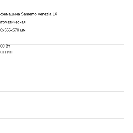
офемашина Sanremo Venezia LX
втоматическая
80х555х570 мм
500 Вт
антия