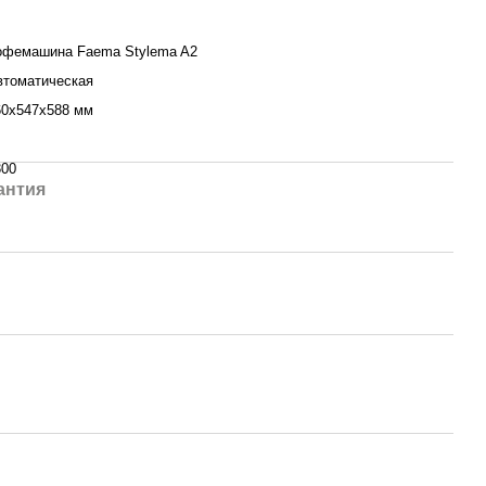
офемашина Faema Stylema A2
втоматическая
60x547x588 мм
300
антия