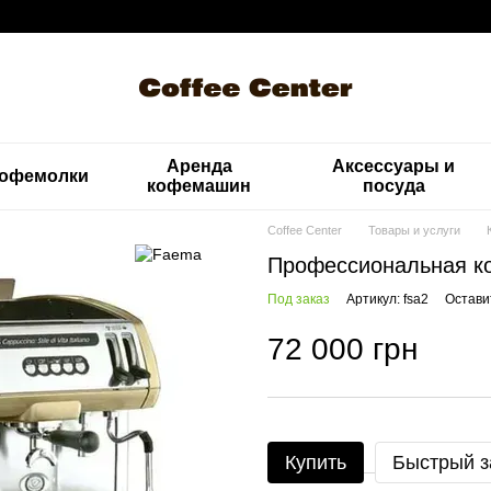
Аренда
Аксессуары и
офемолки
кофемашин
посуда
Coffee Center
Товары и услуги
Профессиональная к
Под заказ
Артикул: fsa2
Остави
72 000 грн
Купить
Быстрый з