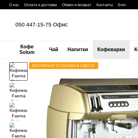
Перейти к основному контенту
О нас
Оплата и доставка
Обмен и возврат
Контакты
Блог
050 447-15-75 Офис
Кофе
Чай
Напитки
Кофеварки
К
Solum
БЕСПЛАТНАЯ УСТАНОВКА В ОДЕССЕ