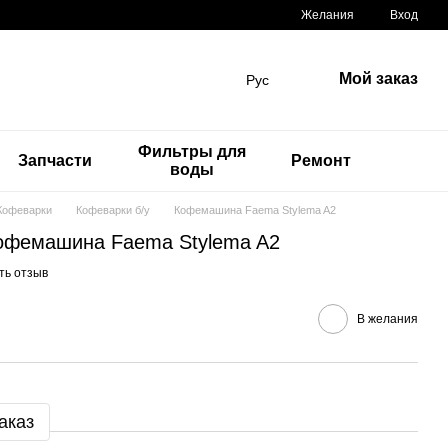
Желания
Вход
Мой заказ
Рус
Фильтры для
Запчасти
Ремонт
воды
Кофеварки
Кофеварки б/у
Кофемашина Faema Stylema A2
офемашина Faema Stylema A2
ть отзыв
В желания
аказ