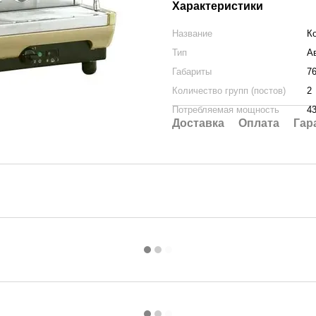
Характеристики
Название
К
Тип
А
Габариты
7
Количество групп (постов)
2
Потребляемая мощность
4
Доставка
Оплата
Гар