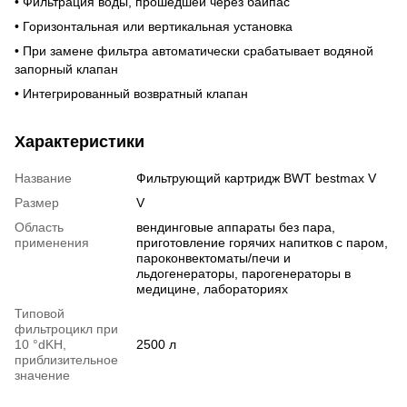
• Фильтрация воды, прошедшей через байпас
• Горизонтальная или вертикальная установка
• При замене фильтра автоматически срабатывает водяной
запорный клапан
• Интегрированный возвратный клапан
Характеристики
Название
Фильтрующий картридж BWT bestmax V
Размер
V
Область
вендинговые аппараты без пара,
применения
приготовление горячих напитков с паром,
пароконвектоматы/печи и
льдогенераторы, парогенераторы в
медицине, лабораториях
Типовой
фильтроцикл при
10 °dKH,
2500 л
приблизительное
значение