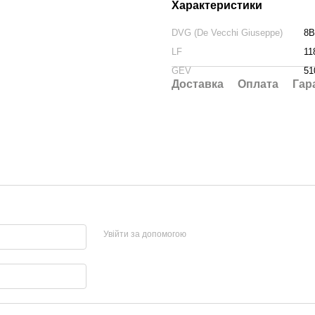
Характеристики
DVG (De Vecchi Giuseppe)
8B
LF
11
GEV
51
Доставка
Оплата
Гар
Увійти за допомогою