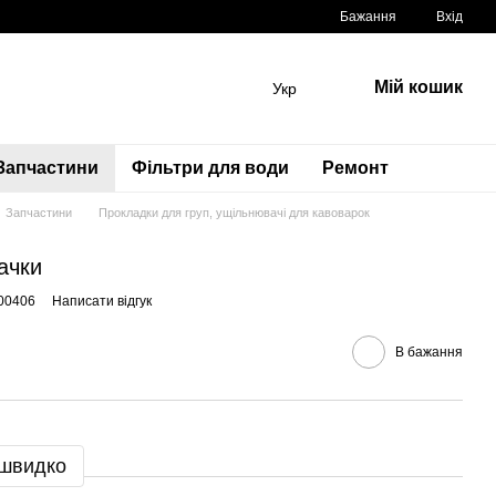
Бажання
Вхід
Мій кошик
Укр
Запчастини
Фільтри для води
Ремонт
Запчастини
Прокладки для груп, ущільнювачі для кавоварок
ачки
00406
Написати відгук
В бажання
 швидко