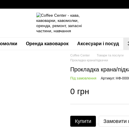
вомолки
Оренда кавоварок
Аксесуари і посуд
Coffee Center
Товари та послуги
Прокладка крана/підкачки
Прокладка крана/підк
Під замовлення
Артикул: НФ-000
0 грн
Купити
Замовити