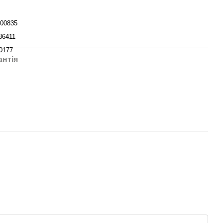
00835
86411
0177
антія