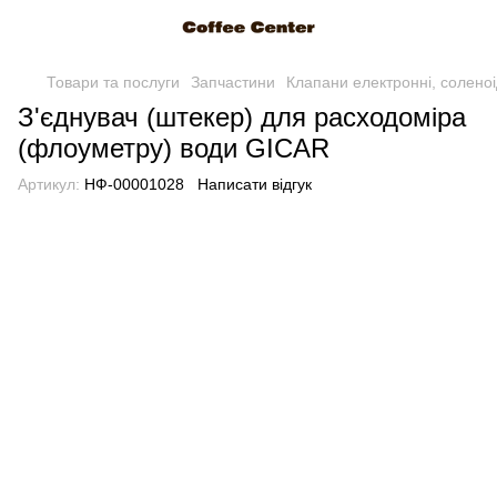
Товари та послуги
Запчастини
Клапани електронні, солено
З'єднувач (штекер) для расходоміра
(флоуметру) води GICAR
Артикул:
НФ-00001028
Написати відгук