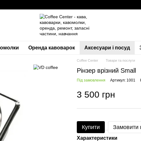
вомолки
Оренда кавоварок
Аксесуари і посуд
Coffee Center
Товари та послуги
Рінзер врізний Small
Під замовлення
Артикул: 1001
3 500 грн
Купити
Замовити
Характеристики