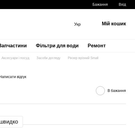
Бажання
Вхід
Мій кошик
Укр
Запчастини
Фільтри для води
Ремонт
Аксесуари і посуд
Засоби догляду
Рінзер врізний Small
Написати відгук
В бажання
 швидко