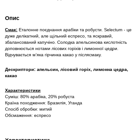
Опис
Смак:
Еталонне поєднання арабіки та робусти. Selectum - це
дуже делікатний, але щільний еспресо, та яскравий,
збалансований капучіно. Солодка апельсинова кислотність
доповнюється нотами лісових горіхів і лимонної цедри.
Відчувається м’яка гірчинка какао у післясмаку.
Дескриптори: апельсин, лісовий горіх, лимонна цедра,
какао
Характеристики
Суміш: 80% арабіка, 20% робуста
Країна походження: Бразилія, Уганда
Спосіб обробки: митий
Обсмаження: еспресо