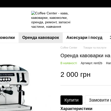
вомолки
Оренда кавоварок
Аксесуари і посуд
Coffee Center
Товари та послуги
Оренда кавоварки на 
В наявності
Артикул: rent2b
Нап
2 000 грн
Купити
Замовити
Характеристики