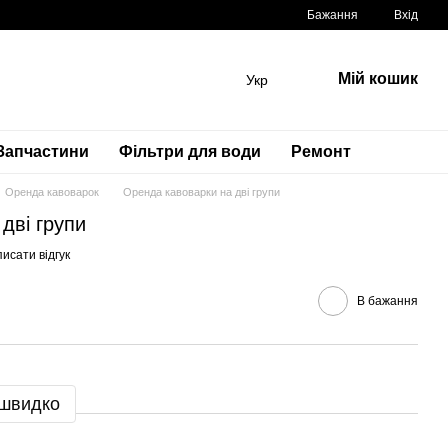
Бажання
Вхід
Мій кошик
Укр
Запчастини
Фільтри для води
Ремонт
Оренда кавоварок
Оренда кавоварки на дві групи
дві групи
исати відгук
В бажання
 швидко