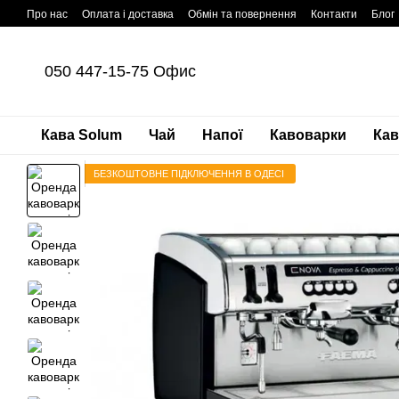
Перейти до основного контенту
Про нас
Оплата і доставка
Обмін та повернення
Контакти
Блог
050 447-15-75 Офис
Кава Solum
Чай
Напої
Кавоварки
Ка
БЕЗКОШТОВНЕ ПІДКЛЮЧЕННЯ В ОДЕСІ