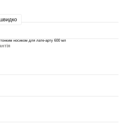
 швидко
з тонким носиком для лате-арту 600 мл
антія