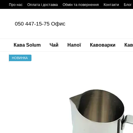
Перейти до основного контенту
Про нас
Оплата і доставка
Обмін та повернення
Контакти
Блог
050 447-15-75 Офис
Кава Solum
Чай
Напої
Кавоварки
Ка
НОВИНКА