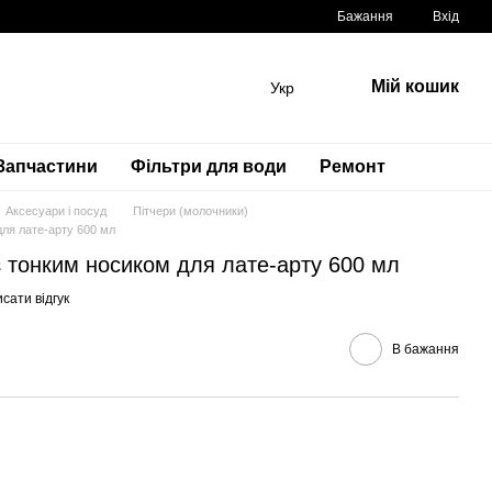
Бажання
Вхід
Мій кошик
Укр
Запчастини
Фільтри для води
Ремонт
Аксесуари і посуд
Пітчери (молочники)
для лате-арту 600 мл
 з тонким носиком для лате-арту 600 мл
сати відгук
В бажання