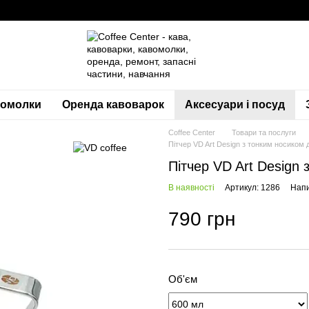
вомолки
Оренда кавоварок
Аксесуари і посуд
Coffee Center
Товари та послуги
Пітчер VD Art Design з тонким носиком 
Пітчер VD Art Design
В наявності
Артикул: 1286
Напи
790 грн
Об'єм