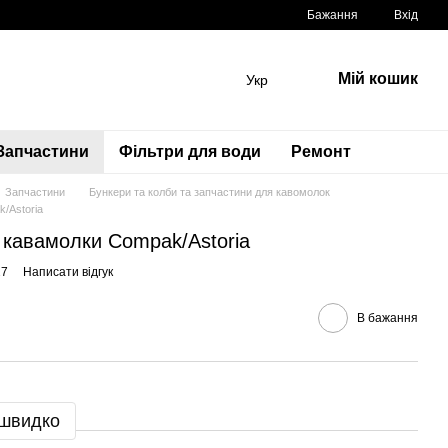
Бажання
Вхід
Мій кошик
Укр
Запчастини
Фільтри для води
Ремонт
Запчастини
Бункери та колби та запчастини для кавомолок
/Astoria
 кавамолки Compak/Astoria
27
Написати відгук
В бажання
 швидко