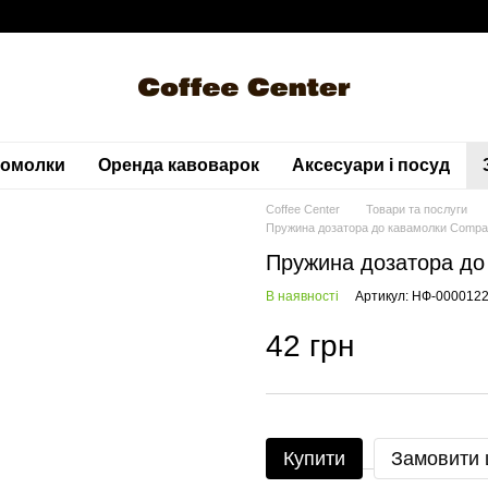
вомолки
Оренда кавоварок
Аксесуари і посуд
Coffee Center
Товари та послуги
Пружина дозатора до кавамолки Compak
Пружина дозатора до
В наявності
Артикул: НФ-000012
42 грн
Купити
Замовити