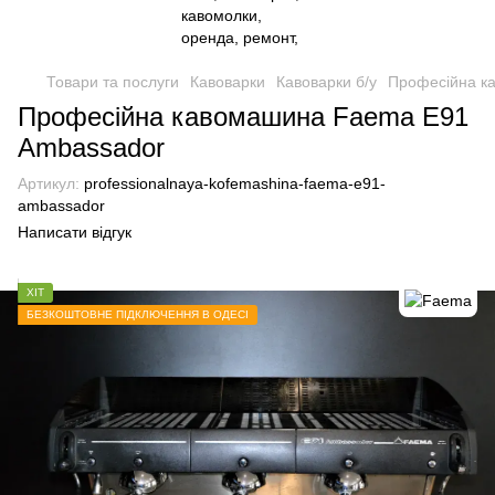
Товари та послуги
Кавоварки
Кавоварки б/у
Професійна к
Професійна кавомашина Faema E91
Ambassador
Артикул:
professionalnaya-kofemashina-faema-e91-
ambassador
Написати відгук
ХІТ
БЕЗКОШТОВНЕ ПІДКЛЮЧЕННЯ В ОДЕСІ