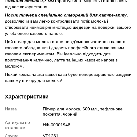
то
вщина стінок 0,7 мм
гарантує його міцність і стабільність
під час використання.
Носик пітчера спеціально створений для латте-арту
,
дозволяючи вам легко контролювати потік молока і
створювати неймовірні мистецькі шедеври на поверхні вашого
улюбленого кавового напою.
Цей пітчер для молока стане невід'ємною частиною вашого
кавового обладнання і додасть професійного стилю вашим
кавовим експериментам. Він ідеально підходить для
приготування капучино, латте та інших кавових напоїв з
молоком.
Нехай кожна чашка вашої кави буде неперевершеною завдяки
нашому пітчеру для молока!
Характеристики
Назва
Пітчер для молока, 600 мл., тефлонове
покриття, чорний
Артикулы по
НФ-00001948
каталогам
Другие
VD1231