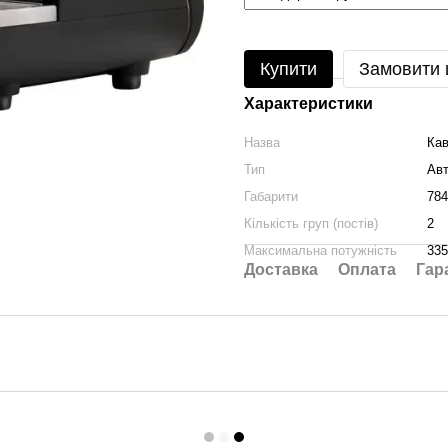
Купити
Замовити
Характеристики
Назва
Кав
Тип
Ав
Габарити
78
Кількість груп (постів)
2
Максимальна потужність
335
Доставка
Оплата
Гар