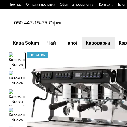
Перейти до основного контенту
Про нас
Оплата і доставка
Обмін та повернення
Контакти
Блог
050 447-15-75 Офис
Кава Solum
Чай
Напої
Кавоварки
Ка
НОВИНКА