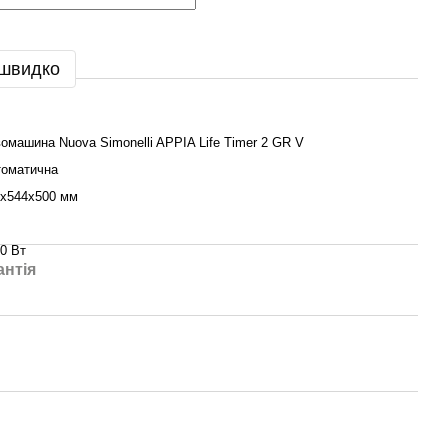
 швидко
омашина Nuova Simonelli APPIA Life Timer 2 GR V
томатична
4х544х500 мм
0 Вт
антія