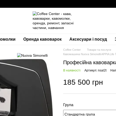
вомолки
Оренда кавоварок
Аксесуари і посуд
Coffee Center
Товари та послуги
Кавомашина Nuova Simonelli APPIA Life 
Професійна кавоварка
В наявності
Артикул: nsal2t
Нап
185 500 грн
Група