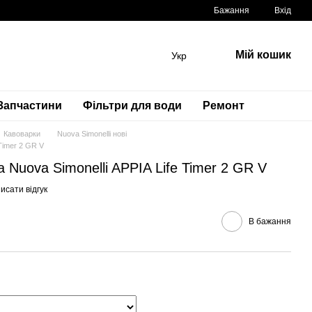
Бажання
Вхід
Мій кошик
Укр
Запчастини
Фільтри для води
Ремонт
Кавоварки
Nuova Simonelli нові
Timer 2 GR V
 Nuova Simonelli APPIA Life Timer 2 GR V
исати відгук
В бажання