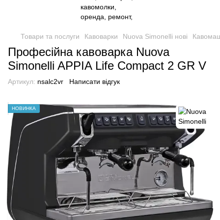
Товари та послуги
Кавоварки
Nuova Simonelli нові
Кавомаш
Професійна кавоварка Nuova
Simonelli APPIA Life Compact 2 GR V
Артикул:
nsalc2vr
Написати відгук
НОВИНКА