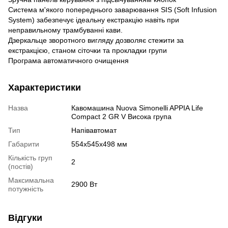
Система м'якого попереднього заварювання SIS (Soft Infusion
System) забезпечує ідеальну екстракцію навіть при
неправильному трамбуванні кави.
Дзеркальце зворотного вигляду дозволяє стежити за
екстракцією, станом сіточки та прокладки групи
Програма автоматичного очищення
Характеристики
Назва
Кавомашина Nuova Simonelli APPIA Life
Compact 2 GR V Висока група
Тип
Напівавтомат
Габарити
554х545х498 мм
Кількість груп
2
(постів)
Максимальна
2900 Вт
потужність
Відгуки