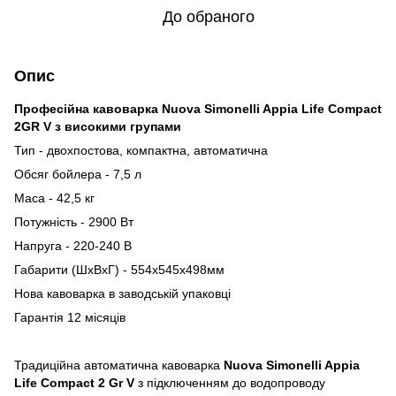
До обраного
Опис
Професійна кавоварка Nuova Simonelli Appia Life Compact
2GR V з високими групами
Тип - двохпостова, компактна, автоматична
Обсяг бойлера - 7,5 л
Маса - 42,5 кг
Потужність - 2900 Вт
Напруга - 220-240 В
Габарити (ШхВхГ) - 554х545х498мм
Нова кавоварка в заводській упаковці
Гарантія 12 місяців
Традиційна автоматична кавоварка
Nuova Simonelli Appia
Life Compact 2 Gr V
з підключенням до водопроводу