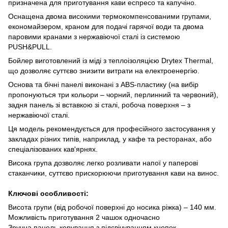
призначена для приготування кави еспресо та капучіно.
Оснащена двома високими термокомпенсованими групами,
економайзером, краном для подачі гарячої води та двома
паровими кранами з нержавіючої сталі із системою
PUSH&PULL.
Бойлер виготовлений із міді з теплоізоляцією Drytex Thermal,
що дозволяє суттєво знизити витрати на електроенергію.
Основа та бічні панелі виконані з ABS-пластику (на вибір
пропонуються три кольори – чорний, перлинний та червоний),
задня панель зі вставкою зі сталі, робоча поверхня – з
нержавіючої сталі.
Ця модель рекомендується для професійного застосування у
закладах різних типів, наприклад, у кафе та ресторанах, або
спеціалізованих кав'ярнях.
Висока група дозволяє легко розливати напої у паперові
стаканчики, суттєво прискорюючи приготування кави на винос.
Ключові особливості:
Висота групи (від робочої поверхні до носика ріжка) – 140 мм.
Можливість приготування 2 чашок одночасно
Зручна панель керування з підсвічуванням кнопок