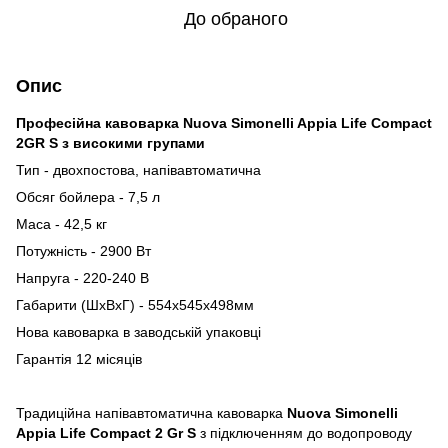
До обраного
Опис
Професійна кавоварка Nuova Simonelli Appia Life Compact
2GR S з високими групами
Тип - двохпостова, напівавтоматична
Обсяг бойлера - 7,5 л
Маса - 42,5 кг
Потужність - 2900 Вт
Напруга - 220-240 В
Габарити (ШхВхГ) - 554х545х498мм
Нова кавоварка в заводській упаковці
Гарантія 12 місяців
Традиційна напівавтоматична кавоварка
Nuova Simonelli
Appia Life Compact 2 Gr S
з підключенням до водопроводу