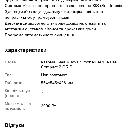
Система м'якого попереднього заварювання SIS (Soft Infusion
System) забезпечує ідеальну екстракцію навіть при
неправильному трамбуванні кави.
Дзеркальце зворотного вигляду дозволяє стежити за
екстракцією, станом сіточки та прокладки групи
Програма автоматичного очищення
Характеристики
Назва
Кавомашина Nuova Simonelli APPIA Life
Compact 2 GR S
Тип
Напівавтомат
Габарити
554х545х498 мм
Кількість груп
2
(постів)
Максимальна
2900 Вт
потужність
Відгуки