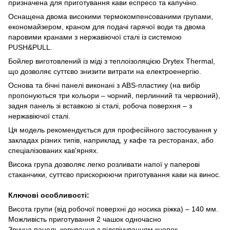
призначена для приготування кави еспресо та капучіно.
Оснащена двома високими термокомпенсованими групами,
економайзером, краном для подачі гарячої води та двома
паровими кранами з нержавіючої сталі із системою
PUSH&PULL.
Бойлер виготовлений із міді з теплоізоляцією Drytex Thermal,
що дозволяє суттєво знизити витрати на електроенергію.
Основа та бічні панелі виконані з ABS-пластику (на вибір
пропонуються три кольори – чорний, перлинний та червоний),
задня панель зі вставкою зі сталі, робоча поверхня – з
нержавіючої сталі.
Ця модель рекомендується для професійного застосування у
закладах різних типів, наприклад, у кафе та ресторанах, або
спеціалізованих кав'ярнях.
Висока група дозволяє легко розливати напої у паперові
стаканчики, суттєво прискорюючи приготування кави на винос.
Ключові особливості:
Висота групи (від робочої поверхні до носика ріжка) – 140 мм.
Можливість приготування 2 чашок одночасно
Зручна панель керування з підсвічуванням кнопок