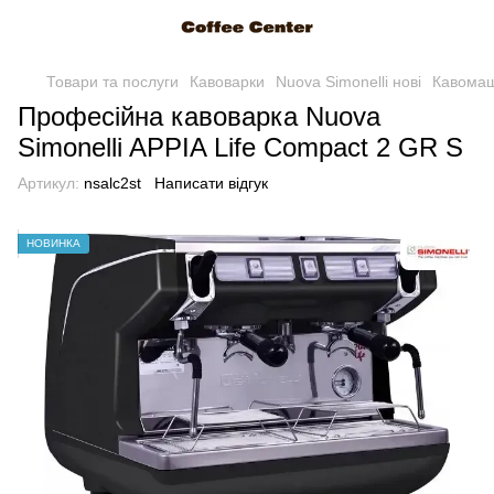
Товари та послуги
Кавоварки
Nuova Simonelli нові
Кавомаш
Професійна кавоварка Nuova
Simonelli APPIA Life Compact 2 GR S
Артикул:
nsalc2st
Написати відгук
НОВИНКА