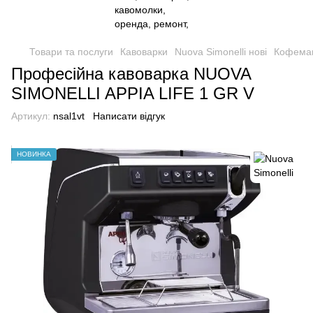
Товари та послуги
Кавоварки
Nuova Simonelli нові
Кофемаш
Професійна кавоварка NUOVA
SIMONELLI APPIA LIFE 1 GR V
Артикул:
nsal1vt
Написати відгук
НОВИНКА