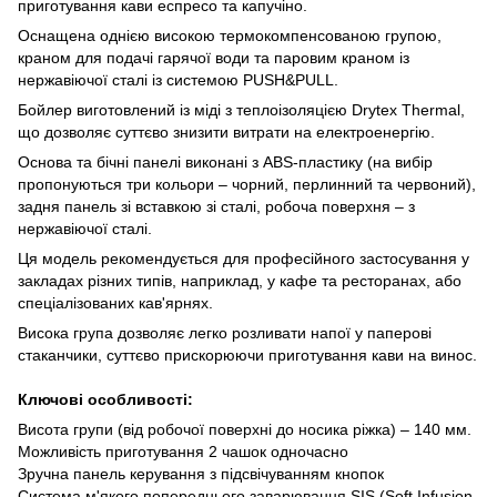
приготування кави еспресо та капучіно.
Оснащена однією високою термокомпенсованою групою,
краном для подачі гарячої води та паровим краном із
нержавіючої сталі із системою PUSH&PULL.
Бойлер виготовлений із міді з теплоізоляцією Drytex Thermal,
що дозволяє суттєво знизити витрати на електроенергію.
Основа та бічні панелі виконані з ABS-пластику (на вибір
пропонуються три кольори – чорний, перлинний та червоний),
задня панель зі вставкою зі сталі, робоча поверхня – з
нержавіючої сталі.
Ця модель рекомендується для професійного застосування у
закладах різних типів, наприклад, у кафе та ресторанах, або
спеціалізованих кав'ярнях.
Висока група дозволяє легко розливати напої у паперові
стаканчики, суттєво прискорюючи приготування кави на винос.
Ключові особливості:
Висота групи (від робочої поверхні до носика ріжка) – 140 мм.
Можливість приготування 2 чашок одночасно
Зручна панель керування з підсвічуванням кнопок
Система м'якого попереднього заварювання SIS (Soft Infusion