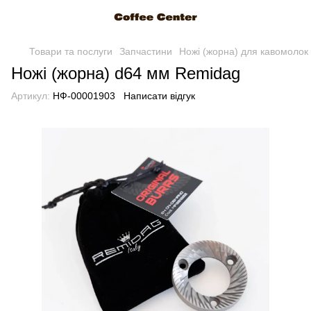
Товари та послуги
Запчастини
Ножі (жорна) для кавомолок
Ножі (жорна) d64 мм Remidag
Артикул:
НФ-00001903
Написати відгук