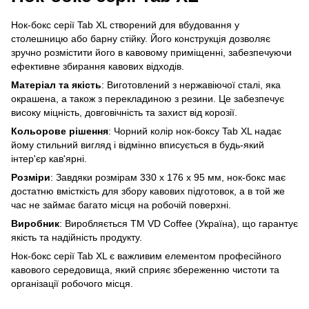
Нок-бокс серії Tab XL створений для вбудовання у
столешницю або барну стійку. Його конструкція дозволяє
зручно розмістити його в кавовому приміщенні, забезпечуючи
ефективне збирання кавових відходів.
Матеріал та якість
: Виготовлений з нержавіючої сталі, яка
окрашена, а також з перекладиною з резини. Це забезпечує
високу міцність, довговічність та захист від корозії.
Кольорове рішення
: Чорний колір нок-боксу Tab XL надає
йому стильний вигляд і відмінно вписується в будь-який
інтер'єр кав'ярні.
Розміри
: Завдяки розмірам 330 х 176 х 95 мм, нок-бокс має
достатню вмісткість для збору кавових підготовок, а в той же
час не займає багато місця на робочій поверхні.
Виробник
: Виробляється ТМ VD Coffee (Україна), що гарантує
якість та надійність продукту.
Нок-бокс серії Tab XL є важливим елементом професійного
кавового середовища, який сприяє збереженню чистоти та
організації робочого місця.