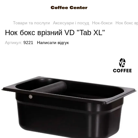
Товари та послуги
Аксесуари і посуд
Нок-бокси
Нок бокс в
Нок бокс врізний VD "Tab XL"
Артикул:
9221
Написати відгук