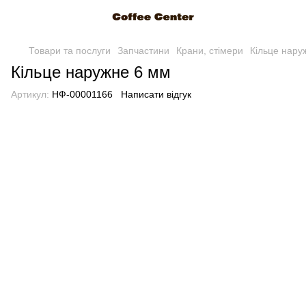
Товари та послуги
Запчастини
Крани, стімери
Кільце нару
Кільце наружне 6 мм
Артикул:
НФ-00001166
Написати відгук