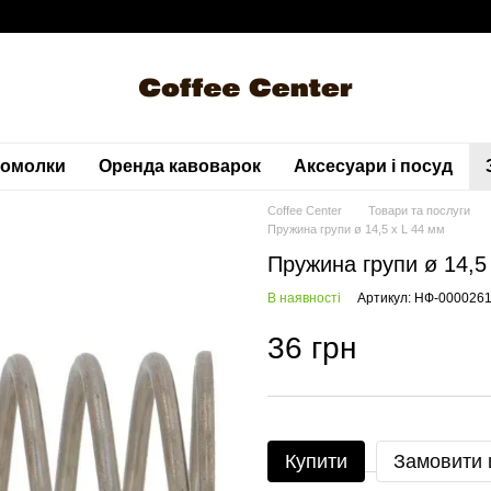
вомолки
Оренда кавоварок
Аксесуари і посуд
Coffee Center
Товари та послуги
Пружина групи ø 14,5 x L 44 мм
Пружина групи ø 14,5
В наявності
Артикул: НФ-000026
36 грн
Купити
Замовити