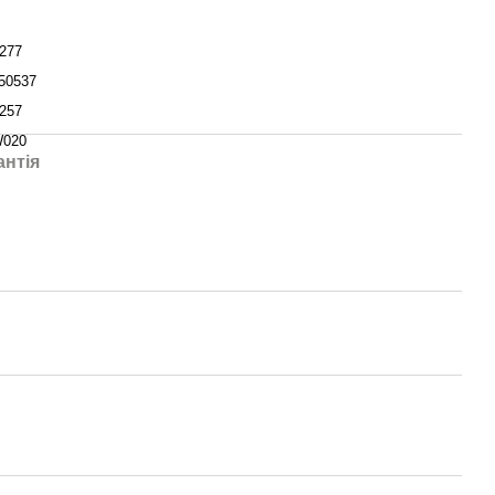
277
50537
257
020
антія