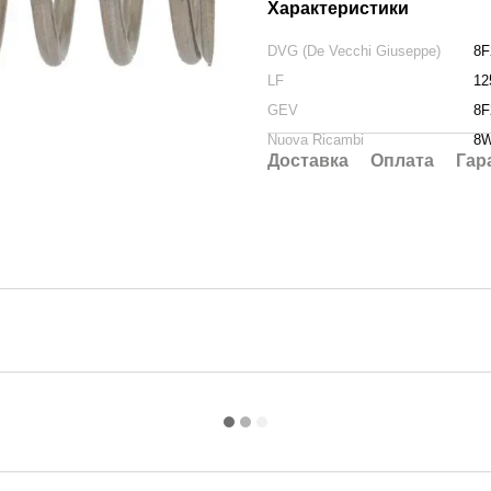
Характеристики
DVG (De Vecchi Giuseppe)
8F
LF
12
GEV
8F
Nuova Ricambi
8W
Доставка
Оплата
Гар