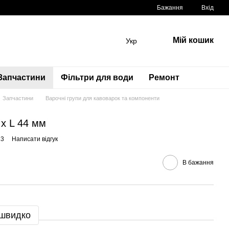
Бажання
Вхід
Мій кошик
Укр
Запчастини
Фільтри для води
Ремонт
Запчастини
Варочні групи для кавоварок та компоненти
 x L 44 мм
13
Написати відгук
В бажання
 швидко