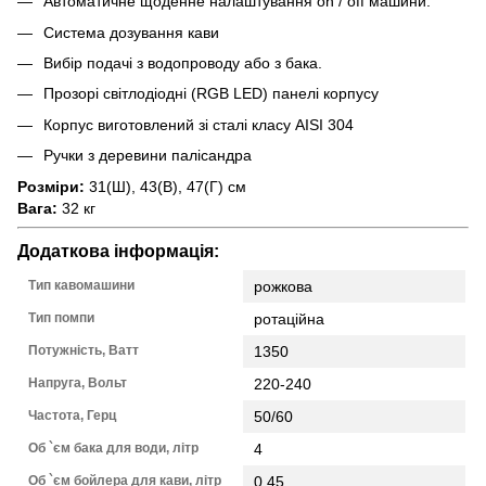
Автоматичне щоденне налаштування on / off машини.
Система дозування кави
Вибір подачі з водопроводу або з бака.
Прозорі світлодіодні (RGB LED) панелі корпусу
Корпус виготовлений зі сталі класу AISI 304
Ручки з деревини палісандра
Розміри:
31(Ш), 43(В), 47(Г) см
Вага:
32 кг
Додаткова інформація:
Тип кавомашини
рожкова
Тип помпи
ротаційна
Потужність, Ватт
1350
Напруга, Вольт
220-240
Частота, Герц
50/60
Об `єм бака для води, літр
4
Об `єм бойлера для кави, літр
0,45