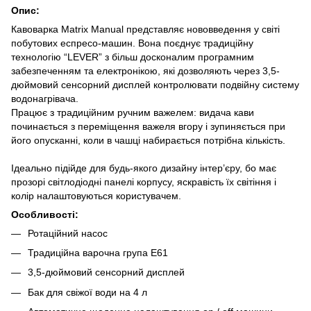
Опис:
Кавоварка Matrix Manual представляє нововведення у світі
побутових еспресо-машин. Вона поєднує традиційну
технологію “LEVER” з більш досконалим програмним
забезпеченням та електронікою, які дозволяють через 3,5-
дюймовий сенсорний дисплей контролювати подвійну систему
водонагрівача.
Працює з традиційним ручним важелем: видача кави
починається з переміщення важеля вгору і зупиняється при
його опусканні, коли в чашці набирається потрібна кількість.
⠀⠀⠀⠀⠀
Ідеально підійде для будь-якого дизайну інтер’єру, бо має
прозорі світлодіодні панелі корпусу, яскравість їх світіння і
колір налаштовуються користувачем.
Особливості:
Ротаційний насос
Традиційна варочна група Е61
3,5-дюймовий сенсорний дисплей
Бак для свіжої води на 4 л