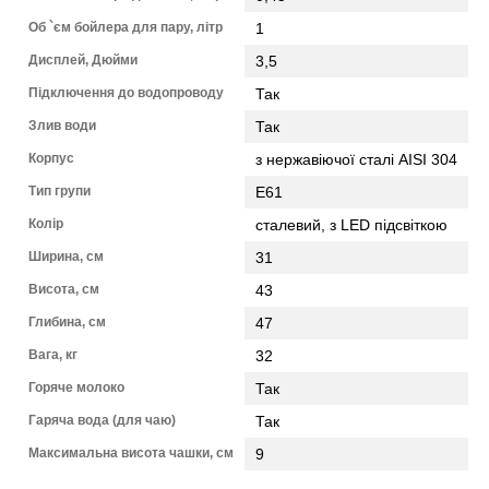
Об `єм бойлера для пару, літр
1
Дисплей, Дюйми
3,5
Підключення до водопроводу
Так
Злив води
Так
Корпус
з нержавіючої сталі AISI 304
Тип групи
Е61
Колір
сталевий, з LED підсвіткою
Ширина, см
31
Висота, см
43
Глибина, см
47
Вага, кг
32
Горяче молоко
Так
Гаряча вода (для чаю)
Так
Максимальна висота чашки, см
9