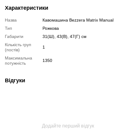
Характеристики
Назва
Кавомашина Bezzera Matrix Manual
Тип
Рожкова
Габарити
31(Ш), 43(В), 47(Г) см
Кількість груп
1
(постів)
Максимальна
1350
потужність
Відгуки
Додайте перший відгук