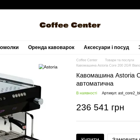
вомолки
Оренда кавоварок
Аксесуари і посуд
Coffee Center
Товари та послуги
Кавомашина Astoria Core 200 2GR Bian
Кавомашина Astoria C
автоматична
В наявності
Артикул: ast_core2_b
236 541 грн
Купити
Замовити