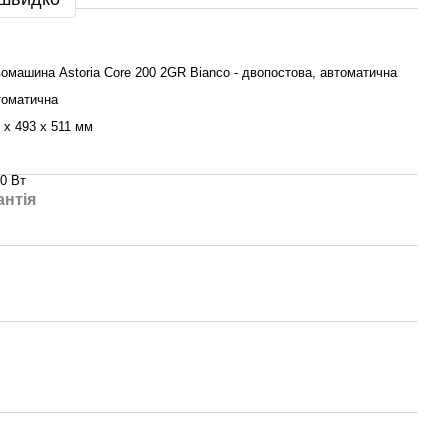
омашина Astoria Core 200 2GR Bianco - двопостова, автоматична
томатична
 х 493 х 511 мм
0 Вт
антія