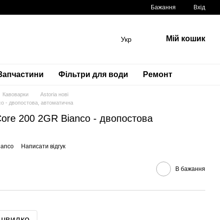
Бажання
Вхід
Мій кошик
Укр
Запчастини
Фільтри для води
Ремонт
Кавоварки
Astoria нові
co - двопостова, автоматична
ore 200 2GR Bianco - двопостова
ianco
Написати відгук
В бажання
 швидко