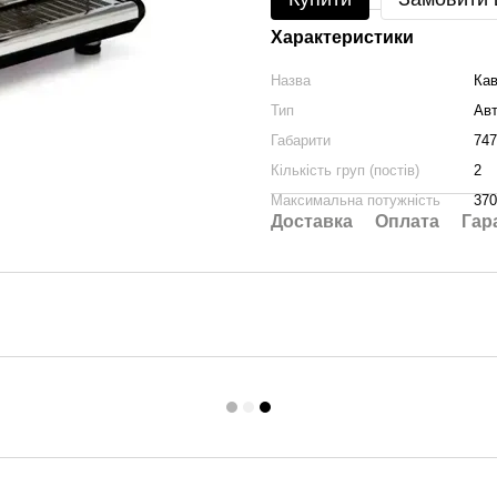
Характеристики
Назва
Кав
Тип
Ав
Габарити
747
Кількість груп (постів)
2
Максимальна потужність
370
Доставка
Оплата
Гар