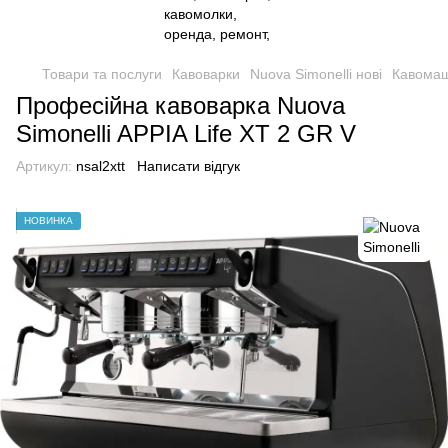
Товари та послуги
Кавоварки
Nuova Simonelli нові
Кавомаш
Професійна кавоварка Nuova
Simonelli APPIA Life XT 2 GR V
Артикул:
nsal2xtt
Написати відгук
НОВИНКА