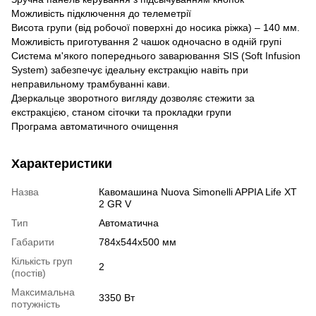
Можливість підключення до телеметрії
Висота групи (від робочої поверхні до носика ріжка) – 140 мм.
Можливість приготування 2 чашок одночасно в одній групі
Система м'якого попереднього заварювання SIS (Soft Infusion
System) забезпечує ідеальну екстракцію навіть при
неправильному трамбуванні кави.
Дзеркальце зворотного вигляду дозволяє стежити за
екстракцією, станом сіточки та прокладки групи
Програма автоматичного очищення
Характеристики
Назва
Кавомашина Nuova Simonelli APPIA Life XT
2 GR V
Тип
Автоматична
Габарити
784х544х500 мм
Кількість груп
2
(постів)
Максимальна
3350 Вт
потужність