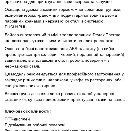
призначена для приготування кави еспресо та капучіно.
Оснащена двома високими термокомпенсованими групами,
економайзером, краном для подачі гарячої води та двома
паровими кранами з нержавіючої сталі із системою
PUSH&PULL.
Бойлер виготовлений із міді з теплоізоляцією Drytex Thermal,
що дозволяє суттєво знизити витрати на електроенергію.
Основа та бічні панелі виконані з ABS-пластику (на вибір
пропонуються три кольори – чорний, перлинний та червоний),
задня панель зі вставкою зі сталі, робоча поверхня – з
нержавіючої сталі.
Ця модель рекомендується для професійного застосування у
закладах різних типів, наприклад, у кафе та ресторанах, або
спеціалізованих кав'ярнях.
Висока група дозволяє легко розливати напої у паперові
стаканчики, суттєво прискорюючи приготування кави на винос.
Ключові особливості:
TFT-дисплей
Підсвічування робочої поверхні
Зручна панель керування з підсвічуванням кнопок