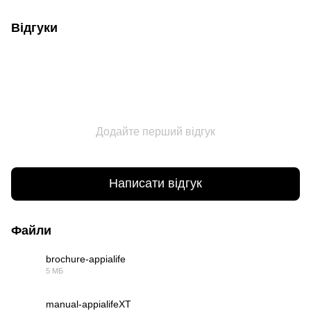
Відгуки
Додайте перший відгук
Написати відгук
Файли
brochure-appialife
5 МБ
PDF
manual-appialifeXT