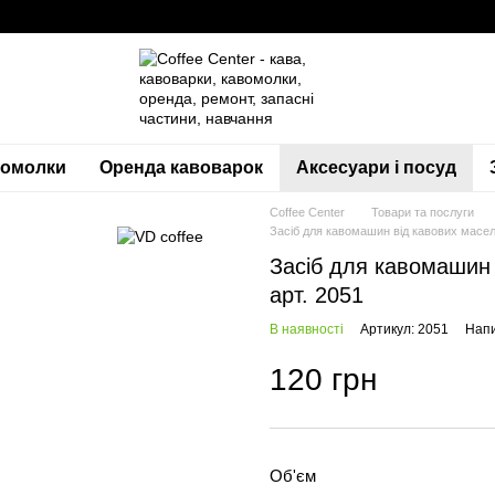
вомолки
Оренда кавоварок
Аксесуари і посуд
Coffee Center
Товари та послуги
Засіб для кавомашин від кавових масел 
Засіб для кавомашин 
арт. 2051
В наявності
Артикул: 2051
Напи
120 грн
Об'єм