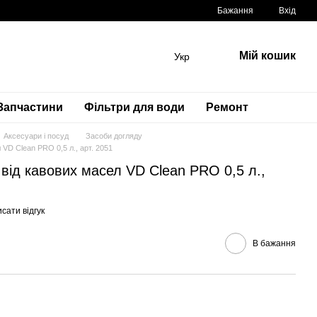
Бажання
Вхід
Мій кошик
Укр
Запчастини
Фільтри для води
Ремонт
Аксесуари і посуд
Засоби догляду
VD Clean PRO 0,5 л., арт. 2051
від кавових масел VD Clean PRO 0,5 л.,
сати відгук
В бажання