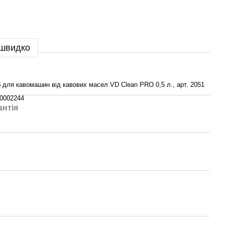
 швидко
б для кавомашин від кавових масел VD Clean PRO 0,5 л., арт. 2051
0002244
антія